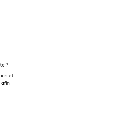
ite ?
ion et
 afin