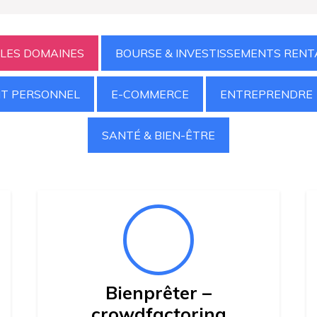
 LES DOMAINES
BOURSE & INVESTISSEMENTS RENT
T PERSONNEL
E-COMMERCE
ENTREPRENDRE
SANTÉ & BIEN-ÊTRE
Bienprêter –
crowdfactoring