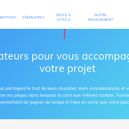
BOITE À
NOTRE
MATIONS
SÉMINAIRES
OUTILS
ENGAGEMENT
BOURSE & INVESTISSEMENTS RENTABLES
ateurs pour vous accompa
votre projet
s partagent le fruit de leurs réussites, leurs connaissances et 
 éviter les pièges dans lesquels ils sont eux-mêmes tombés. Forme-
 permettant de gagner du temps et faire en sorte que votre parco