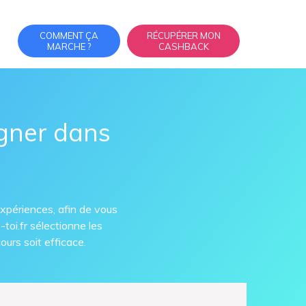
COMMENT ÇA
RÉCUPÉRER MON
MARCHE ?
CASHBACK
gner dans
expériences, afin de vous
toi.fr sélectionne les
urs soit efficace.