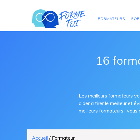
FORMATEURS
FOR
16 form
Les meilleurs formateurs vou
aider à tirer le meilleur et
meilleurs formateurs , vous
Accueil
/
Formateur