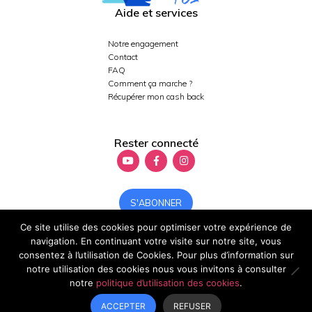
Aide et services
Notre engagement
Contact
FAQ
Comment ça marche ?
Récupérer mon cash back
Rester connecté
S'ABONNER
Ce site utilise des cookies pour optimiser votre expérience de
navigation. En continuant votre visite sur notre site, vous
consentez à l’utilisation de Cookies. Pour plus d’information sur
Politique de confidentialité de Forme-toi
notre utilisation des cookies nous vous invitons à consulter
Plan du site
Mentions légales
notre
politique d’utilisation des cookies
.
Réalisé pour vous avec passion, Voyelle
ACCEPTER
REFUSER