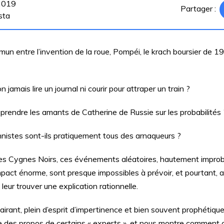
 2019
Partager :
sta
mun entre l’invention de la roue, Pompéi, le krach boursier de 1
 jamais lire un journal ni courir pour attraper un train ?
rendre les amants de Catherine de Russie sur les probabilités 
nnistes sont-ils pratiquement tous des arnaqueurs ?
 des Cygnes Noirs, ces événements aléatoires, hautement improba
impact énorme, sont presque impossibles à prévoir, et pourtant, a
leur trouver une explication rationnelle.
irant, plein d’esprit d’impertinence et bien souvent prophétiqu
e des propos de certains « experts », et nous montre comment c