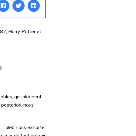
987, Harry Potter et
?
bles, qui jalonnent
 posteriori, nous
e, Taleb nous exhorte
esser de tout prévoir