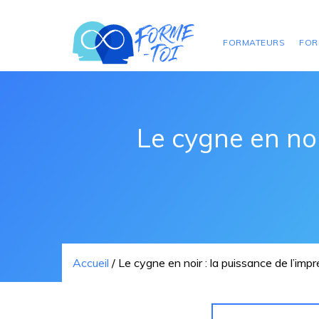
FORMATEURS
FOR
Le cygne en noi
Accueil
/
Le cygne en noir : la puissance de l’im